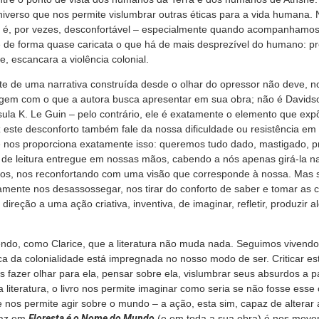
erso que nos permite vislumbrar outras éticas para a vida humana. N
os é, por vezes, desconfortável – especialmente quando acompanhamos 
 de forma quase caricata o que há de mais desprezível do humano: pre
e, escancara a violência colonial.
e de uma narrativa construída desde o olhar do opressor não deve, no
gem com o que a autora busca apresentar em sua obra; não é Davids
ula K. Le Guin – pelo contrário, ele é exatamente o elemento que expõ
ez este desconforto também fale da nossa dificuldade ou resistência e
 nos proporciona exatamente isso: queremos tudo dado, mastigado, p
de leitura entregue em nossas mãos, cabendo a nós apenas girá-la na
os, nos reconfortando com uma visão que corresponde à nossa. Mas s
tamente nos desassossegar, nos tirar do conforto de saber e tomar as 
reção a uma ação criativa, inventiva, de imaginar, refletir, produzir al
endo, como Clarice, que a literatura não muda nada. Seguimos vivendo 
ica da colonialidade está impregnada no nosso modo de ser. Criticar es
s fazer olhar para ela, pensar sobre ela, vislumbrar seus absurdos a pa
a literatura, o livro nos permite imaginar como seria se não fosse esse 
 nos permite agir sobre o mundo – a ação, esta sim, capaz de alterar
faz em
Floresta é o Nome do Mundo
(e em toda a sua obra) é nos mover