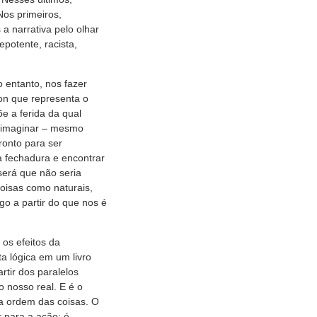
os primeiros,
a narrativa pelo olhar
potente, racista,
 entanto, nos fazer
on que representa o
e a ferida da qual
m imaginar – mesmo
ronto para ser
 fechadura e encontrar
erá que não seria
coisas como naturais,
go a partir do que nos é
os efeitos da
ta lógica em um livro
rtir dos paralelos
o nosso real. E é o
 a ordem das coisas. O
 para a ação; é,