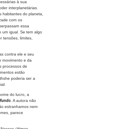
essárias à sua
er interplanetárias.
 habitantes do planeta,
izade com os
 perpassam essa
e um igual. Se tem algo
 tensões, limites,
as contra ele e seu
te movimento e da
os processos de
ementos estão
Athshe poderia ser a
ial.
nome do lucro, a
 Mundo.
A autora não
 não estranhamos nem
omes, parece
 Nesses últimos,