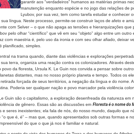
garantir aos “verdadeiros” humanos as matérias primas nec
manutenção enquanto espécie e no jogo das relações de pod
Lyubov, por sua vez, tem como tarefa estudar e conhecer os
 sua língua. Neste processo, permite-se construir laços de afeto e am
nte com Selver – o que não apaga as tensões e hierarquizações que
bov pelo olhar “científico” que vê em seu “objeto” algo entre um outro 
az com maestria é, pelo uso da ironia e com seu olhar afiado, deixar ver
 planificado, simples.
central na trama quando, diante das violências e explorações perpetrad
sua terra, organiza uma reação contra os colonizadores. Através des
 povo da floresta, Ursula K. Le Guin nos convida a pensar sobre outr
lanetas distantes, mas no nosso próprio planeta e tempo. Todos os el
 retirada forçada de seus territórios, a negação da língua e do nome. 
estina. Poderia ser qualquer nação e povo marcador pela violência colon
Le Guin são o capitalismo, a exploração desenfreada da natureza em 
 violência de gênero. Essas são as discussões em
Floresta é o nome do
as e seres inexistentes; ela fala de nós, do nosso mundo, daquilo que
“o que é, é” – mas que, quando apresentados sob outras formas e n
reensível do que o que já nos é familiar e natural.
entre o ponto de vista dos humanos da Terra e dos humanos de Athshe.