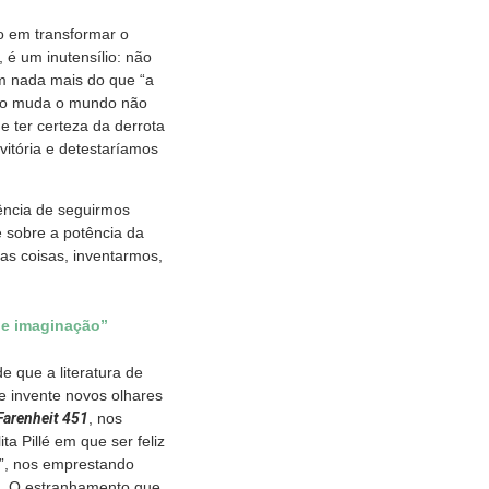
ão em transformar o
 é um inutensílio: não
am nada mais do que “a
 não muda o mundo não
 ter certeza da derrota
vitória e detestaríamos
gência de seguirmos
 sobre a potência da
das coisas, inventarmos,
 de imaginação”
e que a literatura de
 e invente novos olhares
Farenheit 451
, nos
ita Pillé em que ser feliz
l”, nos emprestando
l. O estranhamento que