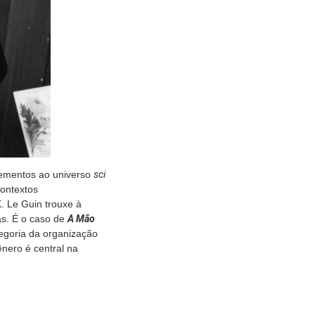
lementos ao universo
sci
contextos
. Le Guin trouxe à
as. É o caso de
A Mão
egoria da organização
nero é central na