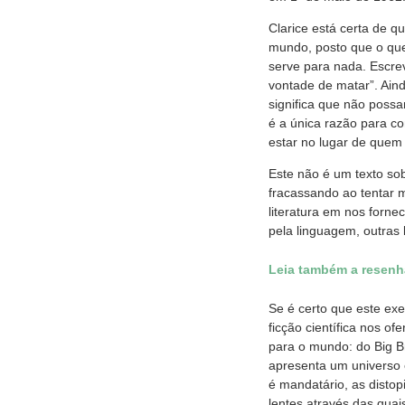
Clarice está certa de q
mundo, posto que o que 
serve para nada. Escre
vontade de matar”. Ain
significa que não poss
é a única razão para co
estar no lugar de quem
Este não é um texto so
fracassando ao tentar 
literatura em nos forne
pela linguagem, outras l
Leia também a resenha
Se é certo que este exe
ficção científica nos o
para o mundo: do Big 
apresenta um universo 
é mandatário, as disto
lentes através das qua