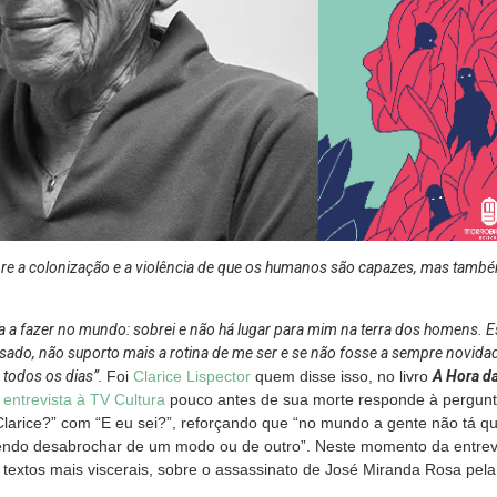
obre a colonização e a violência de que os humanos são capazes, mas també
a a fazer no mundo: sobrei e não há lugar para mim na terra dos homens.
ado, não suporto mais a rotina de me ser e se não fosse a sempre novidad
 todos os dias”.
Foi
Clarice Lispector
quem disse isso, no livro
A Hora da
a
entrevista à TV Cultura
pouco antes de sua morte responde à pergunt
larice?” com “E eu sei?”, reforçando que “no mundo a gente não tá qu
rendo desabrochar de um modo ou de outro”. Neste momento da entrevis
 textos mais viscerais, sobre o assassinato de José Miranda Rosa pela 
.