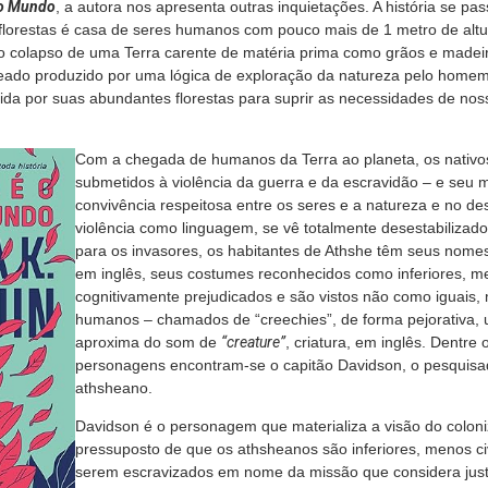
do Mundo
, a autora nos apresenta outras inquietações. A história se pa
lorestas é casa de seres humanos com pouco mais de 1 metro de altu
o colapso de uma Terra carente de matéria prima como grãos e madei
ado produzido por uma lógica de exploração da natureza pelo homem
hida por suas abundantes florestas para suprir as necessidades de nos
Com a chegada de humanos da Terra ao planeta, os nativo
submetidos à violência da guerra e da escravidão – e seu
convivência respeitosa entre os seres e a natureza e no d
violência como linguagem, se vê totalmente desestabilizado
para os invasores, os habitantes de Athshe têm seus nome
em inglês, seus costumes reconhecidos como inferiores, me
cognitivamente prejudicados e são vistos não como iguais
humanos – chamados de “creechies”, de forma pejorativa,
aproxima do som de
“creature”
, criatura, em inglês. Dentre 
personagens encontram-se o capitão Davidson, o pesquisa
athsheano.
Davidson é o personagem que materializa a visão do coloni
pressuposto de que os athsheanos são inferiores, menos civ
serem escravizados em nome da missão que considera just