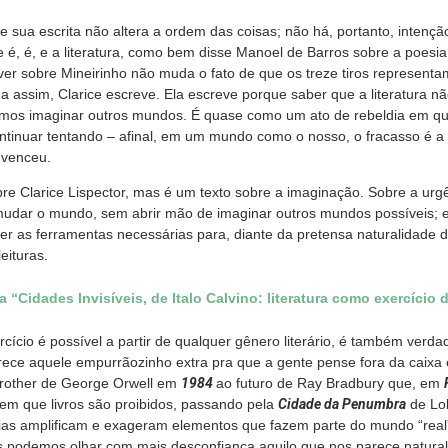
ue sua escrita não altera a ordem das coisas; não há, portanto, intenç
é, é, e a literatura, como bem disse Manoel de Barros sobre a poesia,
ver sobre Mineirinho não muda o fato de que os treze tiros represent
da assim, Clarice escreve. Ela escreve porque saber que a literatura
amos imaginar outros mundos. É quase como um ato de rebeldia em que
ntinuar tentando – afinal, em um mundo como o nosso, o fracasso é a 
 venceu.
bre Clarice Lispector, mas é um texto sobre a imaginação. Sobre a ur
mudar o mundo, sem abrir mão de imaginar outros mundos possíveis; e
cer as ferramentas necessárias para, diante da pretensa naturalidade 
eituras.
 “Cidades Invisíveis, de Italo Calvino: literatura como exercício
rcício é possível a partir de qualquer gênero literário, é também verdad
ferece aquele empurrãozinho extra pra que a gente pense fora da caixa
Brother de George Orwell em
1984
ao futuro de Ray Bradbury que, em
em que livros são proibidos, passando pela
Cidade da Penumbra
de Lol
pias amplificam e exageram elementos que fazem parte do mundo “rea
is podemos olhar com mais desconfiança aquilo que nos parece natura