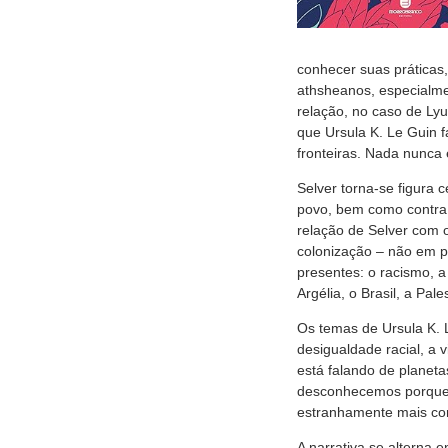
conhecer suas práticas,
athsheanos, especialme
relação, no caso de Lyu
que Ursula K. Le Guin f
fronteiras. Nada nunca é
Selver torna-se figura 
povo, bem como contra 
relação de Selver com o
colonização – não em p
presentes: o racismo, a
Argélia, o Brasil, a Pal
Os temas de Ursula K. 
desigualdade racial, a
está falando de planet
desconhecemos porque 
estranhamente mais comp
A narrativa se alterna 