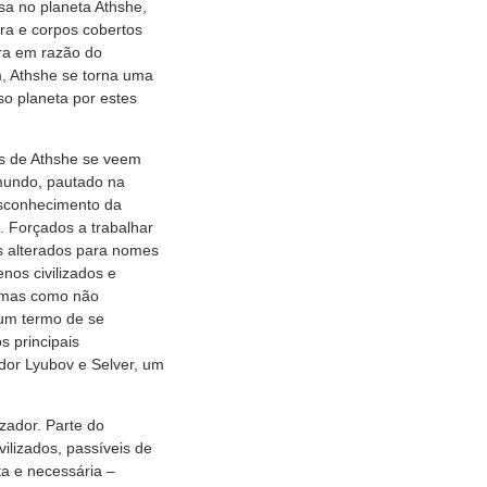
ssa no planeta Athshe,
ra e corpos cobertos
ra em razão do
, Athshe se torna uma
so planeta por estes
s de Athshe se veem
 mundo, pautado na
esconhecimento da
. Forçados a trabalhar
s alterados para nomes
nos civilizados e
, mas como não
 um termo de se
os principais
dor Lyubov e Selver, um
zador. Parte do
ilizados, passíveis de
a e necessária –