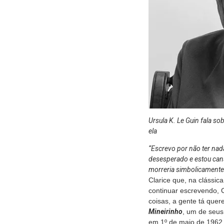
Ursula K. Le Guin fala s
ela
“Escrevo por não ter nad
desesperado e estou cans
morreria simbolicamente
Clarice que, na clássic
continuar escrevendo, C
coisas, a gente tá que
Mineirinho
, um de seus
em 1º de maio de 1962