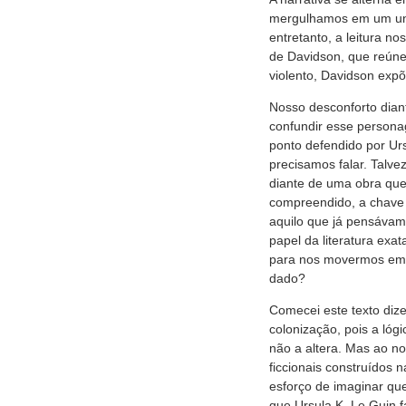
mergulhamos em um univ
entretanto, a leitura n
de Davidson, que reúne
violento, Davidson expõ
Nosso desconforto diant
confundir esse persona
ponto defendido por Urs
precisamos falar. Talv
diante de uma obra que
compreendido, a chave 
aquilo que já pensávam
papel da literatura exa
para nos movermos em di
dado?
Comecei este texto diz
colonização, pois a lóg
não a altera. Mas ao no
ficcionais construídos n
esforço de imaginar que
que Ursula K. Le Guin 