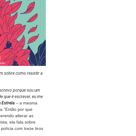
m sobre como resistir a
 Escrevo porque sou um
e que é escrever, eu me
 Estrela
– a mesma
a “Então por que
erendo alterar as
ta, ela fala sobre
polícia com treze tiros