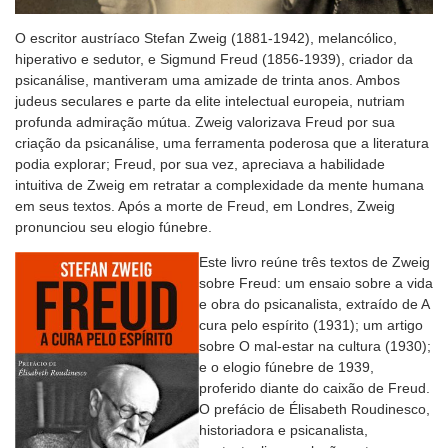
O escritor austríaco Stefan Zweig (1881-1942), melancólico,
hiperativo e sedutor, e Sigmund Freud (1856-1939), criador da
psicanálise, mantiveram uma amizade de trinta anos. Ambos
judeus seculares e parte da elite intelectual europeia, nutriam
profunda admiração mútua. Zweig valorizava Freud por sua
criação da psicanálise, uma ferramenta poderosa que a literatura
podia explorar; Freud, por sua vez, apreciava a habilidade
intuitiva de Zweig em retratar a complexidade da mente humana
em seus textos. Após a morte de Freud, em Londres, Zweig
pronunciou seu elogio fúnebre.
Este livro reúne três textos de Zweig
sobre Freud: um ensaio sobre a vida
e obra do psicanalista, extraído de A
cura pelo espírito (1931); um artigo
sobre O mal-estar na cultura (1930);
e o elogio fúnebre de 1939,
proferido diante do caixão de Freud.
O prefácio de Élisabeth Roudinesco,
historiadora e psicanalista,