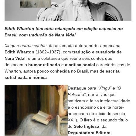
Edith Wharton tem obra relançada em edição especial no
Brasil, com tradução de Nara Vidal
Xingu e outros contos
, da aclamada autora norte-americana
Edith Wharton
(1862–1937), com
tradução e curadoria de
Nara Vidal
, é uma coletânea que reúne seis contos que
destacam o
humor refinado e a crítica social
característicos de
Wharton, autora pouco conhecida no Brasil, mas de
escrita
sofisticada e irônica
.
Destaque para
“Xingu”
e
“O
Pelicano”
, narrativas que
satirizam a falsa intelectualidade
e o esnobismo da elite norte-
americana do início do século
XX. ), O livro é o segundo título
do
Selo Inglesa
, da
Degustadora Editora
,