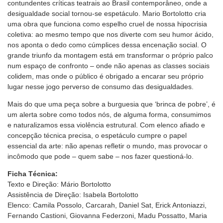
contundentes críticas teatrais ao Brasil contemporâneo, onde a
desigualdade social tornou-se espetáculo. Mario Bortolotto cria
uma obra que funciona como espelho cruel de nossa hipocrisia
coletiva: ao mesmo tempo que nos diverte com seu humor ácido,
nos aponta o dedo como cúmplices dessa encenação social. O
grande triunfo da montagem está em transformar o próprio palco
num espaço de confronto – onde não apenas as classes sociais
colidem, mas onde o público é obrigado a encarar seu próprio
lugar nesse jogo perverso de consumo das desigualdades.
Mais do que uma peça sobre a burguesia que ‘brinca de pobre’, é
um alerta sobre como todos nós, de alguma forma, consumimos
e naturalizamos essa violência estrutural. Com elenco afiado e
concepção técnica precisa, o espetáculo cumpre o papel
essencial da arte: não apenas refletir o mundo, mas provocar o
incômodo que pode – quem sabe – nos fazer questioná-lo.
Ficha Técnica:
Texto e Direção: Mário Bortolotto
Assistência de Direção: Isabela Bortolotto
Elenco: Camila Possolo, Carcarah, Daniel Sat, Erick Antoniazzi,
Fernando Castioni, Giovanna Federzoni, Madu Possatto, Maria