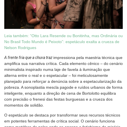
Leia também: “Otto Lara Resende ou Bonitinha, mas Ordinária ou
No Brasil Todo Mundo é Peixoto”: espetáculo exalta a crueza de
Nelson Rodrigues
A frente fria que a chuva traz
impressiona pela maestria técnica que
amplifica sua narrativa crítica. Cada elemento cênico – do cenário
minimalista inspirado numa laje de favela à iluminação que
alterna entre o real e o espetacular – foi meticulosamente
planejado para reforçar a denúncia sobre a espetacularização da
pobreza. A sonoplastia mescla pagode e ruídos urbanos de forma
inteligente, enquanto a direção de cena de Bortolotto equilibra
com precisão o frenesi das festas burguesas e a crueza dos
momentos de solidão.
O espetáculo se destaca por transformar seus recursos técnicos
em potentes ferramentas de crítica social. O cenário funciona
como metáfora do palco onde se encena o fetichismo da miséria,