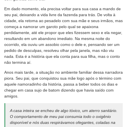
Em dado momento, ela precisa voltar para sua casa a mando de
seu pai, deixando a vida livre da fazenda para trás. De volta à
cidade, ela retoma ao pesadelo com sua mãe e seus irmãos, mas
começa a namorar um garoto pelo qual se apaixona
perdidamente, até ele propor que eles fizessem sexo e ela negar,
resultando em um abandono imediato. Na mesma noite do
ocorrido, ela ouviu um assobio como o dele e, pensando ser um
pedido de desculpas, resolveu olhar pela janela, mas não viu
nada. Esta é a história que ela conta para sua filha, mas o conto
não termina aí.
Anos mais tarde, a situação no ambiente familiar dessa narradora
piora. Seu pai, que conquistou sua mãe logo após o término com
aquele namoradinho da história, passa a beber todos os dias e
chegar em casa sujo de batom dizendo que havia saído com
amigos.
A casa inteira se encheu de algo tóxico, um aterro sanitário.
O comportamento de meu pai consumia todo o oxigênio
disponível e nós duas respirávamos ofegantes, coladas na