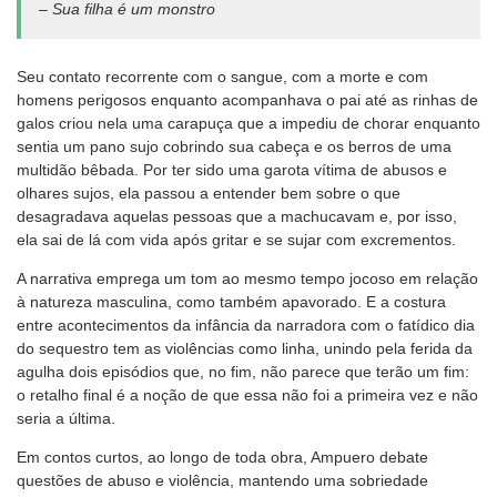
– Sua filha é um monstro
Seu contato recorrente com o sangue, com a morte e com
homens perigosos enquanto acompanhava o pai até as rinhas de
galos criou nela uma carapuça que a impediu de chorar enquanto
sentia um pano sujo cobrindo sua cabeça e os berros de uma
multidão bêbada. Por ter sido uma garota vítima de abusos e
olhares sujos, ela passou a entender bem sobre o que
desagradava aquelas pessoas que a machucavam e, por isso,
ela sai de lá com vida após gritar e se sujar com excrementos.
A narrativa emprega um tom ao mesmo tempo jocoso em relação
à natureza masculina, como também apavorado. E a costura
entre acontecimentos da infância da narradora com o fatídico dia
do sequestro tem as violências como linha, unindo pela ferida da
agulha dois episódios que, no fim, não parece que terão um fim:
o retalho final é a noção de que essa não foi a primeira vez e não
seria a última.
Em contos curtos, ao longo de toda obra, Ampuero debate
questões de abuso e violência, mantendo uma sobriedade