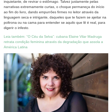
inquietante, de revirar o estômago. Talvez justamente pelas
narrativas extremamente curtas, o choque permaneça do início
ao fim do livro, dando empurrões firmes no leitor através da
linguagem seca e intrigante, daqueles que te fazem se ajeitar na
poltrona ou na cama para entender se aquilo que lê é real, para
digerir o infesto.
Leia também: “O Céu da Selva”: cubana Elaine Vilar Madruga
retrata condição feminina através da degradação que assola a
América Latina