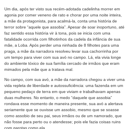
Um dia, após ter visto sua recém-adotada cadelinha morrer em
agonia por comer veneno de rato e chorar por uma noite inteira,
a mãe da protagonista, para acalmá-la, conta uma história de
terror sobre “aquele que assobia”. Apesar de soar inoportuno, até
faz sentido essa história vir à tona, pois se inicia com uma
fatalidade ocorrida com filhotinhos da cadela da infância de sua
mãe, a Loba. Após perder uma ninhada de 8 filhotes para uma
praga, a mãe da narradora resolveu levar sua cachorrinha por
um tempo para viver com sua avó no campo. Lá, ela vivia longe
do ambiente tóxico de sua família cercado de irmãos que eram
mimados pela mãe que a tratava mal.
No campo, com sua avó, a mãe da narradora chegou a viver uma
vida repleta de liberdade e autossuficiência: uma fazenda em um
pequeno pedaço de terra em que viviam e trabalhavam apenas
duas mulheres. No entanto, o medo “daquele que assobia”
rondava esse momento de maneira presente, sua avó a alertava
seriamente que se ouvisse um assobio, mesmo que se soasse
como assobio de seu pai, seus irmãos ou de um namorado, que
não fosse para perto ou o atendesse; pois ele fazia coisas ruins
com garotas como ela.