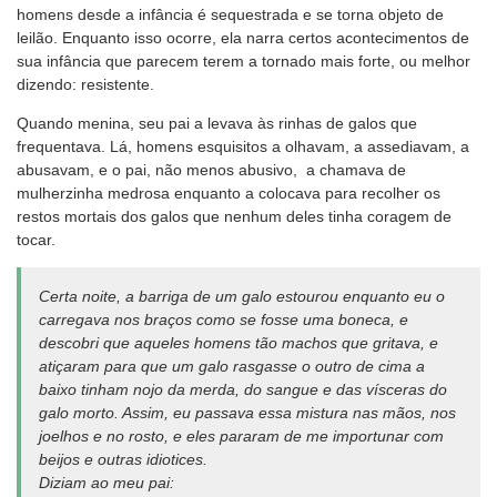
homens desde a infância é sequestrada e se torna objeto de
leilão. Enquanto isso ocorre, ela narra certos acontecimentos de
sua infância que parecem terem a tornado mais forte, ou melhor
dizendo: resistente.
Quando menina, seu pai a levava às rinhas de galos que
frequentava. Lá, homens esquisitos a olhavam, a assediavam, a
abusavam, e o pai, não menos abusivo, a chamava de
mulherzinha medrosa enquanto a colocava para recolher os
restos mortais dos galos que nenhum deles tinha coragem de
tocar.
Certa noite, a barriga de um galo estourou enquanto eu o
carregava nos braços como se fosse uma boneca, e
descobri que aqueles homens tão machos que gritava, e
atiçaram para que um galo rasgasse o outro de cima a
baixo tinham nojo da merda, do sangue e das vísceras do
galo morto. Assim, eu passava essa mistura nas mãos, nos
joelhos e no rosto, e eles pararam de me importunar com
beijos e outras idiotices.
Diziam ao meu pai: