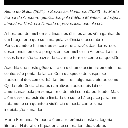
Rinha de Galos (2021) e Sacrifícios Humanos (2022), de María
Fernanda Ampuero
,
publicados pela Editora Moinhos, antecipa a
atmosfera literária inflamada e provocativa que ela cria
A literatura de mulheres latinas nos últimos anos vêm ganhando
um braço forte que se firma pela violência e assombro.
Perscrutando o íntimo que se constroi através das dores, dos
desentendimentos e perigos em ser mulher na América Latina,
esses livros são capazes de cavar no terror o cerne da questão.
Acredito que neste
gênero
– e eu o chamo assim livremente – os
contos são ponta de lança. Com o aspecto de suspense
tradicional dos contos, há, também, em algumas autoras como
Ojeda referência clara às narrativas tradicionais latino-
americanas pela presença forte do místico e da oralidade. Mas,
além disso, na estrutura limitada do conto há espaço para um
tratamento cru quanto à violência e, nesta carne, uma
inquietação, uma dor.
María Fernanda Ampuero é uma referência nesta categoria
literária. Natural do Equador, a escritora tem duas obras