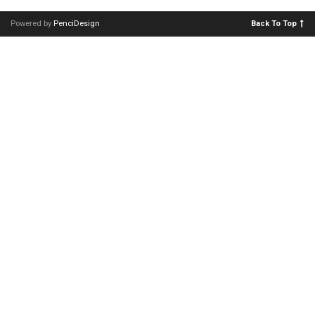
Powered by
PenciDesign
Back To Top