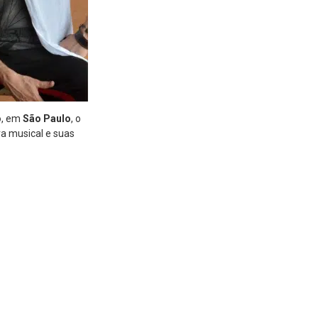
o
, em
São Paulo
, o
ra musical e suas