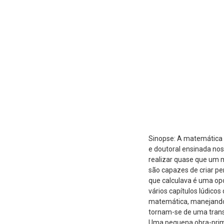
Sinopse: A matemática 
e doutoral ensinada nos
realizar quase que um m
são capazes de criar p
que calculava é uma op
vários capítulos lúdicos
matemática, manejando 
tornam-se de uma transp
Uma pequena obra-prima 