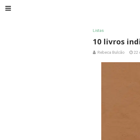
Listas
10 livros in
Rebeca Bulcão
22 