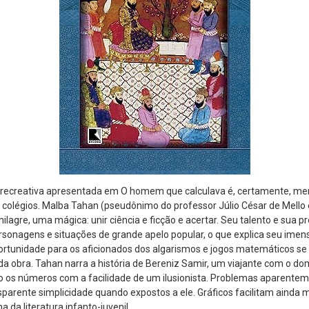
recreativa apresentada em O homem que calculava é, certamente, men
 colégios. Malba Tahan (pseudônimo do professor Júlio César de Mello
ilagre, uma mágica: unir ciência e ficção e acertar. Seu talento e sua 
ersonagens e situações de grande apelo popular, o que explica seu im
ortunidade para os aficionados dos algarismos e jogos matemáticos se
 da obra. Tahan narra a história de Bereniz Samir, um viajante com o dom
os números com a facilidade de um ilusionista. Problemas aparente
arente simplicidade quando expostos a ele. Gráficos facilitam ainda mais
da literatura infanto-juvenil.