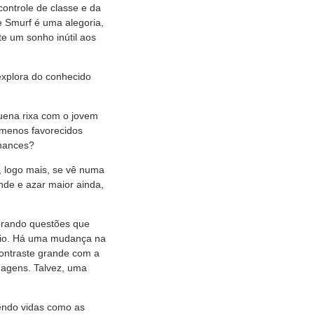
controle de classe e da
e Smurf é uma alegoria,
te um sonho inútil aos
 explora do conhecido
uena rixa com o jovem
 menos favorecidos
chances?
 logo mais, se vê numa
nde e azar maior ainda,
lorando questões que
ário. Há uma mudança na
contraste grande com a
dagens. Talvez, uma
vendo vidas como as