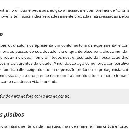
entra no ônibus e pega sua edição amassada e com orelhas de “O prínc
s jovens têm suas vidas verdadeiramente cruzadas, atravessadas pel
o
 barro
, o autor nos apresenta um conto muito mais experimental e c
mora os passos de sua decadência enquanto observa a chuva inundar
 recair individualmente em todos nós, é resultado de nossa ação dire
ões mais carentes da cidade. A inundação age como força comparativ
tre um trabalho exigente e uma depressão profunda, o protagonista cai 
m esse sujeito que parece estar em tratamento e tem a mente tomada
r como sair dessa vida inundada.
unde o lixo de fora com o lixo de dentro.
s piolhos
ora intimamente a vida nas ruas, mas de maneira mais crítica e forte,