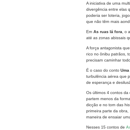
A iniciativa de uma mul
divergência entre elas
poderia ser loteria, jo
que não têm mais aond
Em
As ruas lá fora
, o 
até as zonas abissais 
A força antagonista qu
rico no ônibu patrãos,
precisam caminhar todo
É o caso do conto
Uma 
turbulência aérea que p
de esperança e desilus
Os últimos 4 contos da
partem menos da formaç
dicção e no tom das hi
primeira parte da obra
maneira de ensaiar um
Nesses 15 contos de
As