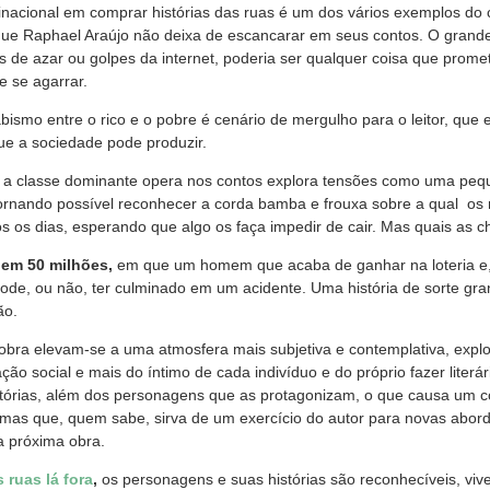
tinacional em comprar histórias das ruas é um dos vários exemplos do 
 que Raphael Araújo não deixa de escancarar em seus contos. O grand
gos de azar ou golpes da internet, poderia ser qualquer coisa que prome
e se agarrar.
abismo entre o rico e o pobre é cenário de mergulho para o leitor, que
que a sociedade pode produzir.
e a classe dominante opera nos contos explora tensões como uma peq
 tornando possível reconhecer a corda bamba e frouxa sobre a qual os
s os dias, esperando que algo os faça impedir de cair. Mas quais as 
em 50 milhões,
em que um homem que acaba de ganhar na loteria e,
ode, ou não, ter culminado em um acidente. Uma história de sorte gra
ão.
 obra elevam-se a uma atmosfera mais subjetiva e contemplativa, exp
ão social e mais do íntimo de cada indivíduo e do próprio fazer liter
stórias, além dos personagens que as protagonizam, o que causa um 
, mas que, quem sabe, sirva de um exercício do autor para novas abor
a próxima obra.
 ruas lá fora
,
os personagens e suas histórias são reconhecíveis, vi