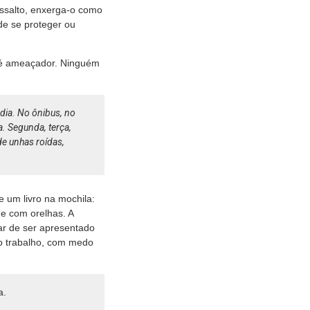
ssalto, enxerga-o como
de se proteger ou
o é ameaçador. Ninguém
 dia. No ônibus, no
. Segunda, terça,
de unhas roídas,
 um livro na mochila:
 e com orelhas. A
ar de ser apresentado
do trabalho, com medo
a.