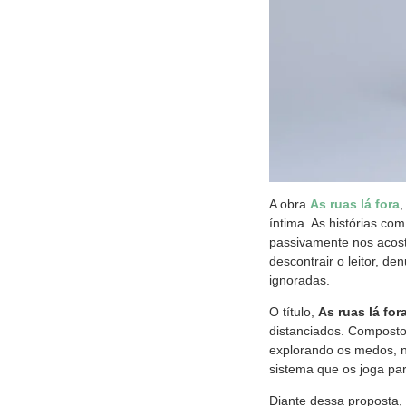
A obra
As ruas lá fora
,
íntima. As histórias co
passivamente nos acost
descontrair o leitor, d
ignoradas.
O título,
As ruas lá for
distanciados. Composto
explorando os medos, n
sistema que os joga pa
Diante dessa proposta,