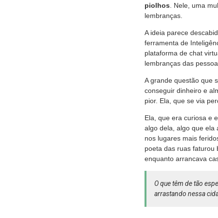
piolhos
. Nele, uma mu
lembranças.
A ideia parece descabi
ferramenta de Inteligê
plataforma de chat virt
lembranças das pessoas
A grande questão que s
conseguir dinheiro e al
pior. Ela, que se via pe
Ela, que era curiosa e 
algo dela, algo que ela
nos lugares mais ferido
poeta das ruas faturou
enquanto arrancava ca
O que têm de tão espe
arrastando nessa cid