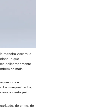
e maneira visceral e
andono, e que
usca deliberadamente
 também as mais
 esquecidos e
s dos marginalizados,
isiva e direta pelo
carizado, do crime, do