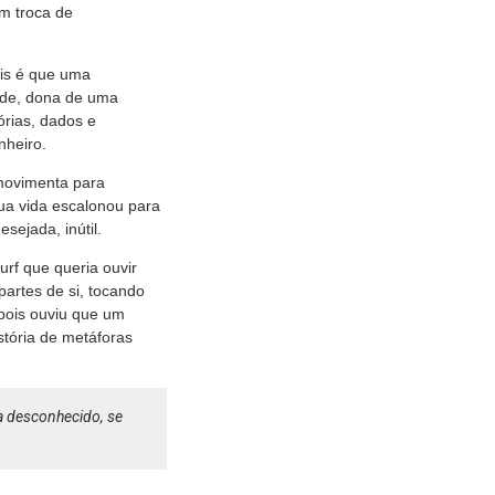
m troca de
ais é que uma
Mode, dona de uma
órias, dados e
nheiro.
movimenta para
sua vida escalonou para
esejada, inútil.
urf que queria ouvir
partes de si, tocando
 pois ouviu que um
stória de metáforas
ra desconhecido, se