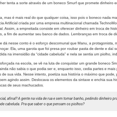
lher tenta a sorte através de um boneco Smurf que promete dinheiro e
da, mas é mais real do que qualquer coisa, isso pois o boneco nada m
ncia Artificial criada por uma empresa multinacional chamada Techno
ual. Assim, a empreitada consiste em oferecer dinheiro em troca de hist
, a fim de aumentar seu banco de dados. Lembranças em troca de di
e dá nesse conto é o esforço descomunal que Manu, a protagonista, 
moçar. Ela, uma garota que foi presa por roubar pasta de dente e daí 
rdida na imensidão da “cidade cabeluda” e nela se sentia um piolho, ind
esforçada na escola, se vê na luta de conquistar um grande boneco Sm
 ainda não sabia o que podia ser e, enquanto isso, cedia partes e mais 
s de sua vida. Nesse intento, poetiza sua história o máximo que pode,
 bem agindo assim. Deslocava os elementos da sintaxe e enchia sua hi
scas de seus machucados.
cial, afinal? A gente na vida de rua e sem tomar banho, pedindo dinheiro p
ade cabeluda. Pra que saber o que pensam os piolhos?