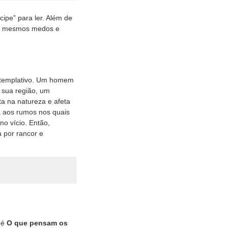
ipe” para ler. Além de
os mesmos medos e
ontemplativo. Um homem
 sua região, um
ta na natureza e afeta
a aos rumos nos quais
no vício. Então,
 por rancor e
 é
O que pensam os