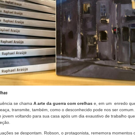
lhas
quência se chama
A arte da guerra com orelhas
e, em um enredo que
aça, transmite, também, como o desconhecido pode nos ser comum. 
jovem voltando para sua casa após um dia exaustivo de trabalho que
reção.
situações se despontam. Robson, o protagonista, rememora momentos