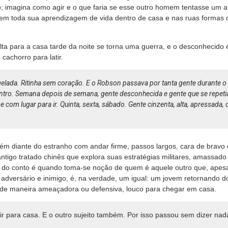
; imagina como agir e o que faria se esse outro homem tentasse um a
em toda sua aprendizagem de vida dentro de casa e nas ruas formas 
ta para a casa tarde da noite se torna uma guerra, e o desconhecid
achorro para latir.
e gelada. Ritinha sem coração. E o Robson passava por tanta gente durante o
ntro. Semana depois de semana, gente desconhecida e gente que se repetia
e com lugar para ir. Quinta, sexta, sábado. Gente cinzenta, alta, apressada, 
m diante do estranho com andar firme, passos largos, cara de bravo e
antigo tratado chinês que explora suas estratégias militares, amassado
 do conto é quando toma-se noção de quem é aquele outro que, apes
 adversário e inimigo, é, na verdade, um igual: um jovem retornando 
e maneira ameaçadora ou defensiva, louco para chegar em casa.
r para casa. E o outro sujeito também. Por isso passou sem dizer nad