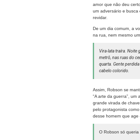
amor que não deu certo
um adversário e busca 
revidar.
De um dia comum, a vol
na rua, nem mesmo um c
Vira-lata traíra. Noit
metrô, nas ruas do ce
quarta. Gente perdida 
cabelo colorido.
Assim, Robson se manté
“A arte da guerra”, um 
grande virada de chave
pelo protagonista como
desse homem que age d
O Robson só queria i