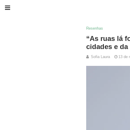
Resenhas
“As ruas lá f
cidades e da
Sofia Laura
13 de 