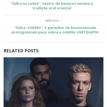
“Ádil e os Leões”: teatro de bonecos encena a
tradição oral oriental
NEXT POST
“Selva: Solidão”: 3 gerações de homossexuais
protagonizam peça sobre a solidão LGBTQIAPN+
RELATED POSTS