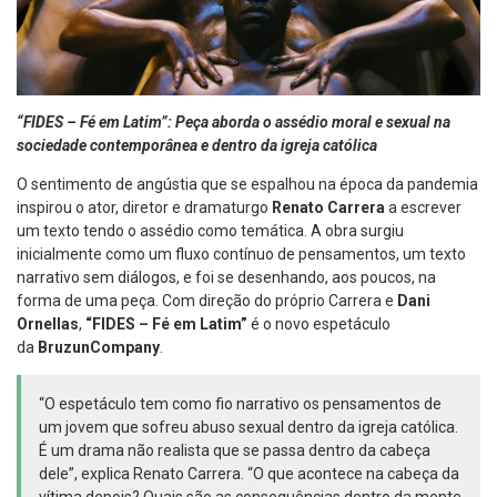
“FIDES – Fé em Latim”: Peça aborda o assédio moral e sexual na
sociedade contemporânea e dentro da igreja católica
O sentimento de angústia que se espalhou na época da pandemia
inspirou o ator, diretor e dramaturgo
Renato Carrera
a escrever
um texto tendo o assédio como temática. A obra surgiu
inicialmente como um fluxo contínuo de pensamentos, um texto
narrativo sem diálogos, e foi se desenhando, aos poucos, na
forma de uma peça. Com direção do próprio Carrera e
Dani
Ornellas
,
“FIDES – Fé em Latim”
é o novo espetáculo
da
BruzunCompany
.
“O espetáculo tem como fio narrativo os pensamentos de
um jovem que sofreu abuso sexual dentro da igreja católica.
É um drama não realista que se passa dentro da cabeça
dele”, explica Renato Carrera. “O que acontece na cabeça da
vítima depois? Quais são as consequências dentro da mente