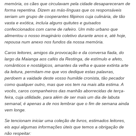
memória, os cães que circulavam pela cidade desapareceram de
forma repentina. Dizem as más-línguas que os responsáveis
seriam um grupo de cooperantes filipinos cuja culinária, de tão
vasta e exótica, incluía alguns quitutes e guisados
confeccionados com carne de rafeiro. Um mito urbano que
alimentou o nosso imaginário coletivo durante anos e, até hoje,
repousa num anexo nos fundos da nossa memória.
Caros leitores, amigos da provocação e da conversa fiada, do
largo da Maianga aos cafés da Restinga, de estímulo e afeto,
românticos e nostálgicos, amantes da velha e quase extinta arte
da leitura, permitam-me que vos dedique estas palavras,
perdoem a vaidade deste vosso humilde cronista, tão pecador
como qualquer outro, mas que vos tem na mais alta estima. A
vocês, caros companheiros das manhãs aborrecidas de terça-
feira, cuja utilidade, para além de ser mais um dia de labuta
semanal, é apenas a de nos lembrar que o fim de semana ainda
vem longe.
Se tencionam iniciar uma coleção de livros, estimados leitores,
eis aqui algumas informações úteis que temos a obrigação de
não respeitar: