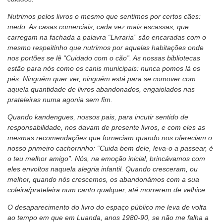
Nutrimos pelos livros o mesmo que sentimos por certos cães:
medo. As casas comerciais, cada vez mais escassas, que
carregam na fachada a palavra “Livraria” são encaradas com o
mesmo respeitinho que nutrimos por aquelas habitações onde
nos portões se lê “Cuidado com o cão”. As nossas bibliotecas
estão para nós como os canis municipais: nunca pomos lá os
pés. Ninguém quer ver, ninguém está para se comover com
aquela quantidade de livros abandonados, engaiolados nas
prateleiras numa agonia sem fim.
Quando kandengues, nossos pais, para incutir sentido de
responsabilidade, nos davam de presente livros, e com eles as
mesmas recomendações que forneciam quando nos ofereciam o
nosso primeiro cachorrinho: “Cuida bem dele, leva-o a passear, é
o teu melhor amigo”. Nós, na emoção inicial, brincávamos com
eles envoltos naquela alegria infantil. Quando cresceram, ou
melhor, quando nós crescemos, os abandonámos com a sua
coleira/prateleira num canto qualquer, até morrerem de velhice.
O desaparecimento do livro do espaço público me leva de volta
ao tempo em que em Luanda, anos 1980-90, se não me falha a