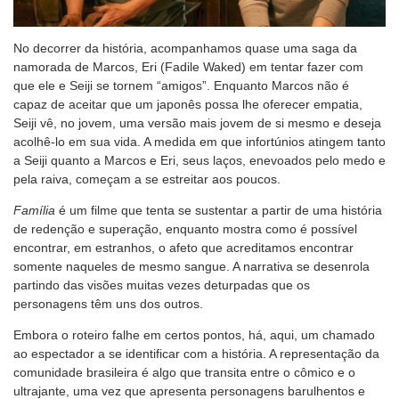
No decorrer da história, acompanhamos quase uma saga da
namorada de Marcos, Eri (Fadile Waked) em tentar fazer com
que ele e Seiji se tornem “amigos”. Enquanto Marcos não é
capaz de aceitar que um japonês possa lhe oferecer empatia,
Seiji vê, no jovem, uma versão mais jovem de si mesmo e deseja
acolhê-lo em sua vida. A medida em que infortúnios atingem tanto
a Seiji quanto a Marcos e Eri, seus laços, enevoados pelo medo e
pela raiva, começam a se estreitar aos poucos.
Família
é um filme que tenta se sustentar a partir de uma história
de redenção e superação, enquanto mostra como é possível
encontrar, em estranhos, o afeto que acreditamos encontrar
somente naqueles de mesmo sangue. A narrativa se desenrola
partindo das visões muitas vezes deturpadas que os
personagens têm uns dos outros.
Embora o roteiro falhe em certos pontos, há, aqui, um chamado
ao espectador a se identificar com a história. A representação da
comunidade brasileira é algo que transita entre o cômico e o
ultrajante, uma vez que apresenta personagens barulhentos e