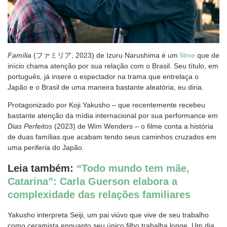
Família
(ファミリア, 2023) de Izuru Narushima é um
filme
que de
início chama atenção por sua relação com o Brasil. Seu título, em
português, já insere o espectador na trama que entrelaça o
Japão e o Brasil de uma maneira bastante aleatória, eu diria.
Protagonizado por Koji Yakusho – que recentemente recebeu
bastante atenção da mídia internacional por sua performance em
Dias Perfeitos
(2023) de Wim Wenders – o filme conta a história
de duas famílias que acabam tendo seus caminhos cruzados em
uma periferia do Japão.
Leia também:
“Todo mundo tem mãe,
Catarina”: Carla Guerson elabora a
complexidade das relações familiares
Yakusho interpreta Seiji, um pai viúvo que vive de seu trabalho
como ceramista enquanto seu único filho trabalha longe. Um dia,