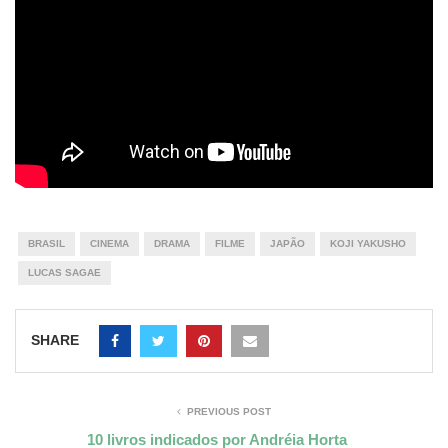
BRASIL
CINEMA
DRAMA
FILME
JAPÃO
KOJI YAKUSHO
LUCAS SAGAE
SHARE
PREVIOUS POST
10 livros indicados por Andréia Horta