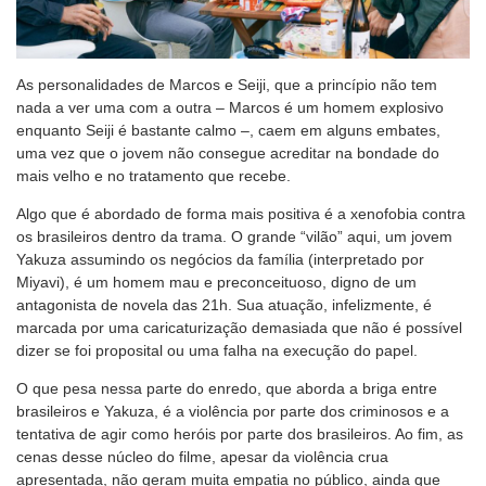
As personalidades de Marcos e Seiji, que a princípio não tem
nada a ver uma com a outra – Marcos é um homem explosivo
enquanto Seiji é bastante calmo –, caem em alguns embates,
uma vez que o jovem não consegue acreditar na bondade do
mais velho e no tratamento que recebe.
Algo que é abordado de forma mais positiva é a xenofobia contra
os brasileiros dentro da trama. O grande “vilão” aqui, um jovem
Yakuza assumindo os negócios da família (interpretado por
Miyavi), é um homem mau e preconceituoso, digno de um
antagonista de novela das 21h. Sua atuação, infelizmente, é
marcada por uma caricaturização demasiada que não é possível
dizer se foi proposital ou uma falha na execução do papel.
O que pesa nessa parte do enredo, que aborda a briga entre
brasileiros e Yakuza, é a violência por parte dos criminosos e a
tentativa de agir como heróis por parte dos brasileiros. Ao fim, as
cenas desse núcleo do filme, apesar da violência crua
apresentada, não geram muita empatia no público, ainda que