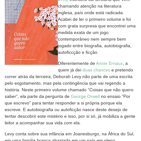
chamando atenção na literatura
inglesa, país onde está radicada.
Acabei de ler o primeiro volume e foi
com grata surpresa que encontrei uma
medida exata de um jogo
contemporâneo nem sempre bem
jogado entre biografia, autobiografia,
autoficcção e ficção.
Diferentemente de
Annie Ernaux
, a
quem já dei
duas chances
e pretendo
correr atrás da terceira, Deborah Levy não parte de uma escrita
pelo esgotamento, mas pela contingência que vai regendo a
história. Neste primeiro volume chamado “Coisas que não quero
saber”, ela parte da pergunta de
George Orwell
no ensaio “Por
que escrevo” para tentar responder a si própria porque ela
escreve. E autobiografia ou autoficção nasce deste desejo de
tentar descobrir este mistério e isso, por si só, já mobiliza a gente
leitor a acompanhar sua vida com ela.
Levy conta sobre sua infância em Joanesburgo, na África do Sul,
em uma família branca abastada em um país em pleno