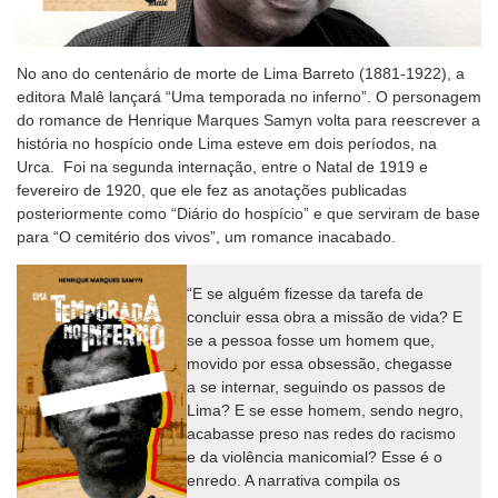
No ano do centenário de morte de Lima Barreto (1881-1922), a
editora Malê lançará “Uma temporada no inferno”. O personagem
do romance de Henrique Marques Samyn volta para reescrever a
história no hospício onde Lima esteve em dois períodos, na
Urca. Foi na segunda internação, entre o Natal de 1919 e
fevereiro de 1920, que ele fez as anotações publicadas
posteriormente como “Diário do hospício” e que serviram de base
para “O cemitério dos vivos”, um romance inacabado.
“E se alguém fizesse da tarefa de
concluir essa obra a missão de vida? E
se a pessoa fosse um homem que,
movido por essa obsessão, chegasse
a se internar, seguindo os passos de
Lima? E se esse homem, sendo negro,
acabasse preso nas redes do racismo
e da violência manicomial? Esse é o
enredo. A narrativa compila os