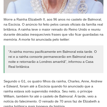
Morre a Rainha Elizabeth II, aos 96 anos no castelo de Balmoral,
na Escócia. O anúncio foi feito pelos canais oficiais da família real
britânica. A rainha teve o maior reinado do Reino Unido e reuniu
durante décadas inesquecíveis frases que vão ficar guardadas na
memória. A morte foi anunciada pelo twitter:
“A rainha morreu pacificamente em Balmoral esta tarde. O
rei e a rainha consorte permanecerão em Balmoral esta
noite e retornarão a Londres amanhã”, informou a Casa
Real britânica
Segundo o G1, os quatro filhos da rainha, Charles, Anne, Andrew
e Edward, foram até a Escócia quando foi anunciado que a
rainha estava sob supervisão médica. Seu neto, o príncipe
William, também foi até o castelo de Balmoral. À tarde, veio a
notícia do falecimento. O reinado de 70 anos faz de Elizabeth a
rainha britânica mais longeva da história.