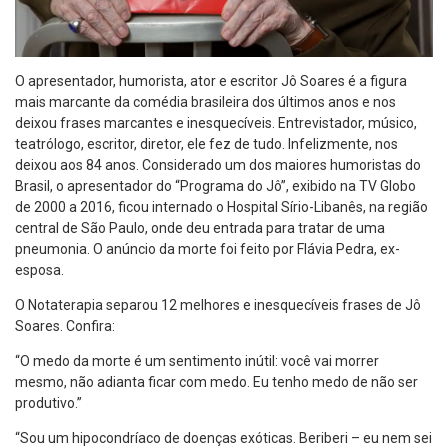
O apresentador, humorista, ator e escritor Jô Soares é a figura
mais marcante da comédia brasileira dos últimos anos e nos
deixou frases marcantes e inesquecíveis. Entrevistador, músico,
teatrólogo, escritor, diretor, ele fez de tudo. Infelizmente, nos
deixou aos 84 anos. Considerado um dos maiores humoristas do
Brasil, o apresentador do “Programa do Jô”, exibido na TV Globo
de 2000 a 2016, ficou internado o Hospital Sírio-Libanês, na região
central de São Paulo, onde deu entrada para tratar de uma
pneumonia. O anúncio da morte foi feito por Flávia Pedra, ex-
esposa.
O Notaterapia separou 12 melhores e inesquecíveis frases de Jô
Soares. Confira:
“O medo da morte é um sentimento inútil: você vai morrer
mesmo, não adianta ficar com medo. Eu tenho medo de não ser
produtivo.”
“Sou um hipocondríaco de doenças exóticas. Beriberi – eu nem sei