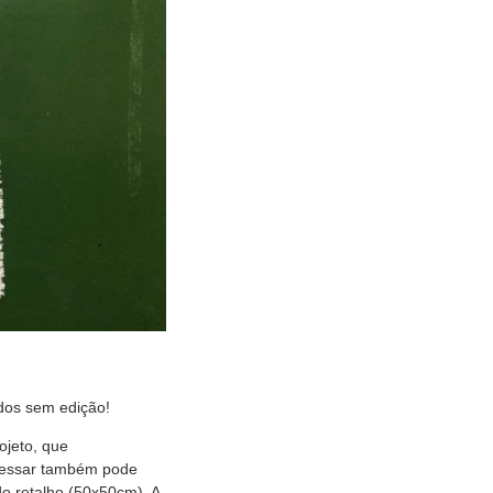
ados sem edição!
ojeto, que
eressar também pode
do retalho (50x50cm). A