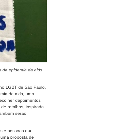
s da epidemia da aids
lho LGBT de São Paulo,
emia de aids, uma
 recolher depoimentos
de retalhos, inspirada
 também serão
res e pessoas que
m uma proposta de