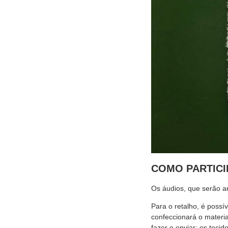
COMO PARTICI
Os áudios, que serão a
Para o retalho, é possí
confeccionará o materi
fazer e enviar: os teci