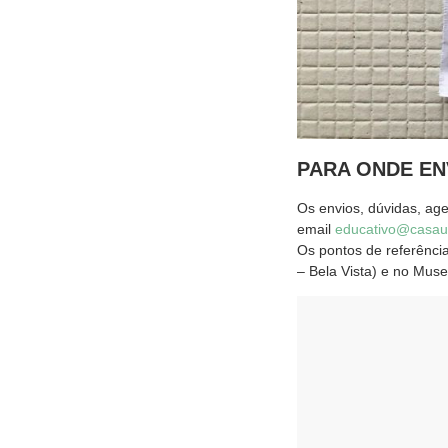
PARA ONDE EN
Os envios, dúvidas, ag
email
educativo@casau
Os pontos de referênci
– Bela Vista) e no Mus