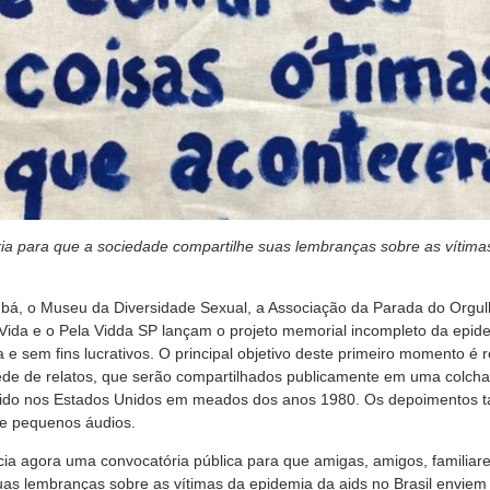
ria para que a sociedade compartilhe suas lembranças
sobre as vítima
ubá, o Museu da Diversidade Sexual, a Associação da Parada do Orgu
 Vida e o Pela Vidda SP lançam o projeto memorial incompleto da epid
iva e sem fins lucrativos. O principal objetivo deste primeiro momento é
de de relatos, que serão compartilhados publicamente em uma colcha 
gido nos Estados Unidos em meados dos anos 1980. Os depoimentos
de pequenos áudios.
nicia agora uma convocatória pública para que amigas, amigos, familia
uas lembranças sobre as vítimas da epidemia da aids no Brasil envie