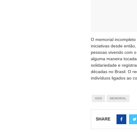
O memorial incompleto 
iniciativas desde então
pessoas vivendo com o h
alguma maneira tocadas 
solidariedade e registr
décadas no Brasil. O re
indivíduos ligados ao c
AIDS
MEMORIAL
SHARE