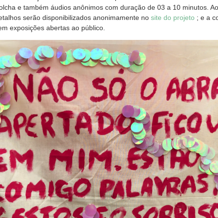
colcha e também áudios anônimos com duração de 03 a 10 minutos. Ao f
etalhos serão disponibilizados anonimamente no
site do projeto
; e a 
em exposições abertas ao público.