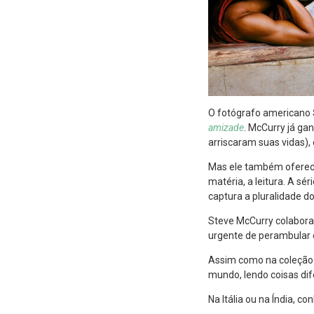
O fotógrafo americano
amizade
. McCurry já ga
arriscaram suas vidas
Mas ele também oferece
matéria, a leitura. A sér
captura a pluralidade d
Steve McCurry colabora 
urgente de perambular e
Assim como na coleção s
mundo, lendo coisas dife
Na Itália ou na Índia, c