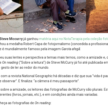
Steve Mccurry
já ganhou
matéria aqui no NotaTerapia pela coleção fo
nhou a medalha Robert Capa de fotojornalismo (concedida a profissiona
), e é mundialmente famoso pela imagem
Garota afegã
.
u suas lentes e perspectiva a temas mais ternos, como a amizade e
ie
On reading
(“Sobre a leitura”) de Steve McCurry já foi até publicada em
o gesto de ler ao redor do mundo.
com a revista National Geographic há décadas e diz que sua “vida é p
 observar”. E finaliza: “a câmera é meu passaporte”.
obre a amizade, os leitores das fotografias de McCurry são plurais. Es
rentes (livros, jornais, etc.), e em condições ainda mais variadas.
onheça as fotografias de
On reading
: