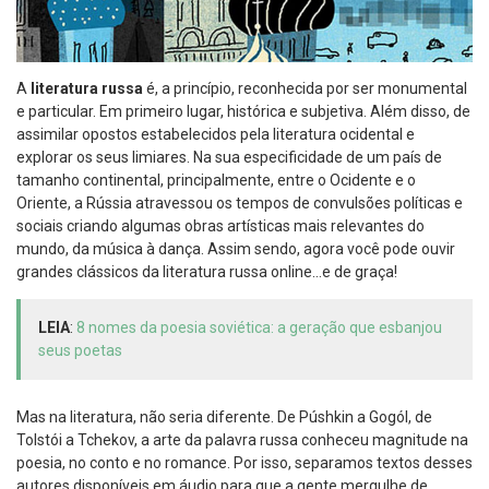
A
literatura russa
é, a princípio, reconhecida por ser monumental
e particular. Em primeiro lugar, histórica e subjetiva. Além disso, de
assimilar opostos estabelecidos pela literatura ocidental e
explorar os seus limiares. Na sua especificidade de um país de
tamanho continental, principalmente, entre o Ocidente e o
Oriente, a Rússia atravessou os tempos de convulsões políticas e
sociais criando algumas obras artísticas mais relevantes do
mundo, da música à dança. Assim sendo, agora você pode ouvir
grandes clássicos da literatura russa online…e de graça!
LEIA
:
8 nomes da poesia soviética: a geração que esbanjou
seus poetas
Mas na literatura, não seria diferente. De Púshkin a Gogól, de
Tolstói a Tchekov, a arte da palavra russa conheceu magnitude na
poesia, no conto e no romance. Por isso, separamos textos desses
autores disponíveis em áudio para que a gente mergulhe de