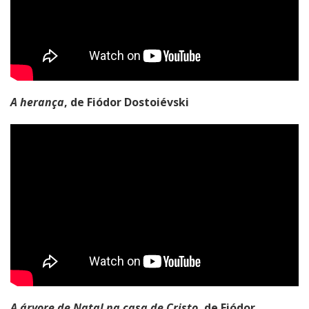
A herança
, de Fiódor Dostoiévski
A árvore de Natal na casa de Cristo
, de Fiódor