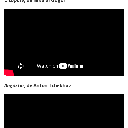
O capote
, de Nikolai Gógol
Angústia
, de Anton Tchekhov