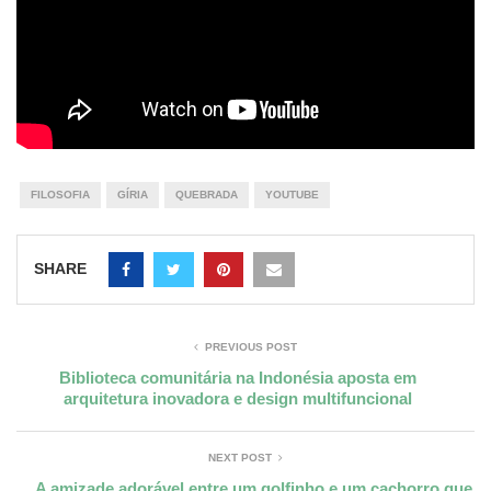
FILOSOFIA
GÍRIA
QUEBRADA
YOUTUBE
SHARE
PREVIOUS POST
Biblioteca comunitária na Indonésia aposta em
arquitetura inovadora e design multifuncional
NEXT POST
A amizade adorável entre um golfinho e um cachorro que