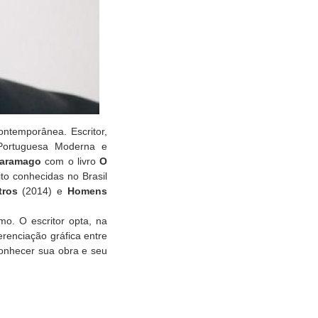
ontemporânea. Escritor,
a Portuguesa Moderna e
Saramago
com o livro
O
to conhecidas no Brasil
tros
(2014) e
Homens
mo. O escritor opta, na
erenciação gráfica entre
conhecer sua obra e seu