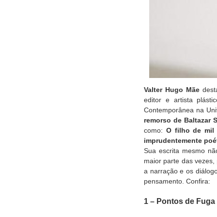
Valter Hugo Mãe
desta
editor e artista plás
Contemporânea na Univ
remorso de Baltazar 
como:
O filho de mi
imprudentemente poé
Sua escrita mesmo não 
maior parte das vezes, 
a narração e os diálog
pensamento. Confira:
1 – Pontos de Fuga