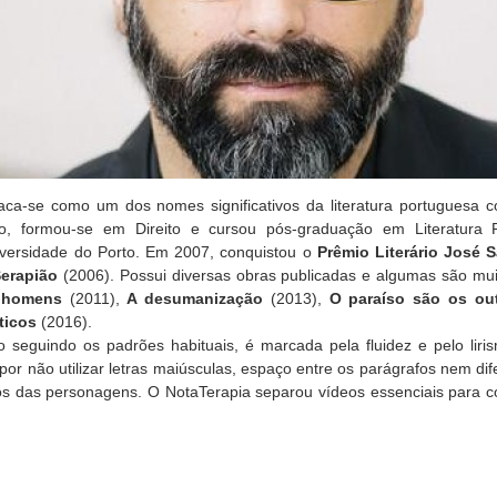
ca-se como um dos nomes significativos da literatura portuguesa c
tico, formou-se em Direito e cursou pós-graduação em Literatur
ersidade do Porto. Em 2007, conquistou o
Prêmio Literário José 
Serapião
(2006). Possui diversas obras publicadas e algumas são mui
l homens
(2011),
A desumanização
(2013),
O paraíso são os ou
ticos
(2016).
seguindo os padrões habituais, é marcada pela fluidez e pelo liris
por não utilizar letras maiúsculas, espaço entre os parágrafos nem dif
os das personagens. O NotaTerapia separou vídeos essenciais para 