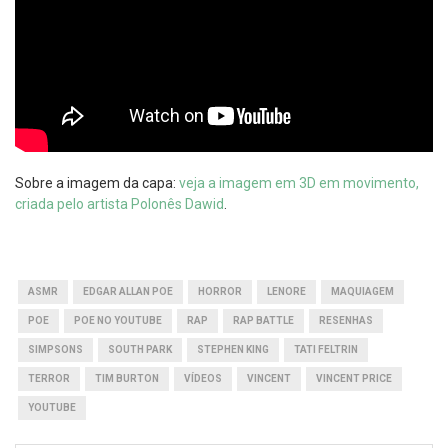
Sobre a imagem da capa:
veja a imagem em 3D em movimento,
criada pelo artista Polonês Dawid
.
ASMR
EDGAR ALLAN POE
HORROR
LENORE
MAQUIAGEM
POE
POE NO YOUTUBE
RAP
RAP BATTLE
RESENHAS
SIMPSONS
SOUTH PARK
STEPHEN KING
TATI FELTRIN
TERROR
TIM BURTON
VÍDEOS
VINCENT
VINCENT PRICE
YOUTUBE