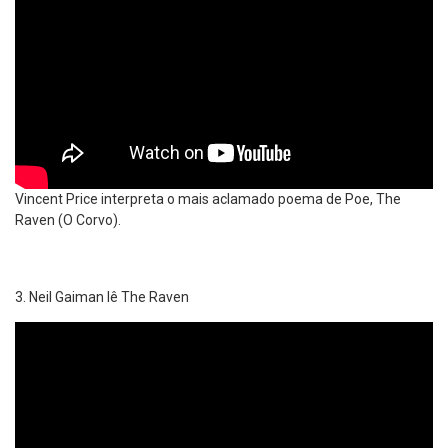
Vincent Price interpreta o mais aclamado poema de Poe, The
Raven (O Corvo).
Neil Gaiman lê The Raven