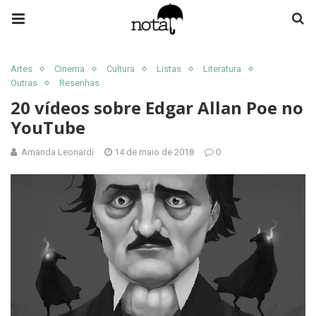
Artes
Cinema
Cultura
Listas
Literatura
Outras
Resenhas
20 vídeos sobre Edgar Allan Poe no
YouTube
Amanda Leonardi
14 de maio de 2018
0