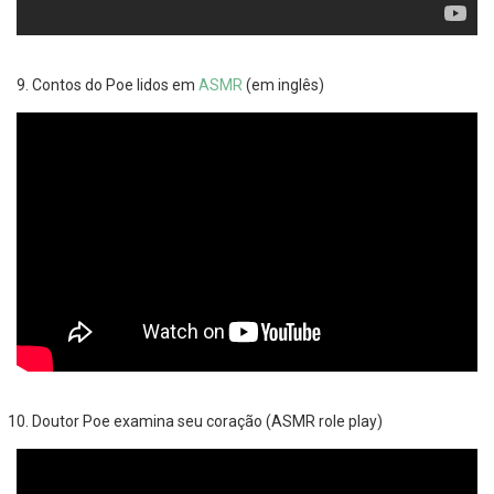
Contos do Poe lidos em
ASMR
(em inglês)
Doutor Poe examina seu coração (ASMR role play)