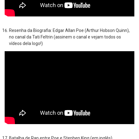
Resenha da Biografia: Edgar Allan Poe (Arthur Hobson Quinn),
no canal da Tati Feltrin (assinem o canal e vejam todos os
vídeos dela logo!)
Batalha de Rap entre Poe e Stephen King (em inglês)