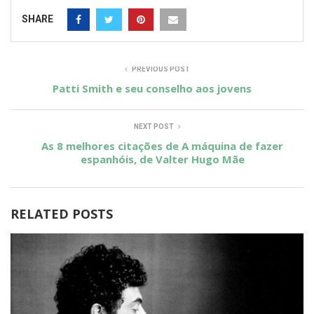
SHARE
PREVIOUS POST
Patti Smith e seu conselho aos jovens
NEXT POST
As 8 melhores citações de A máquina de fazer
espanhóis, de Valter Hugo Mãe
RELATED POSTS