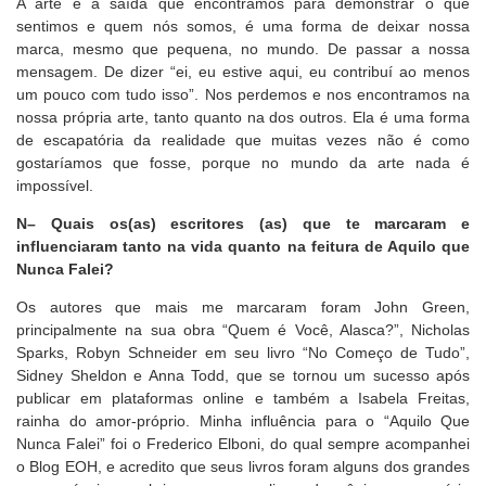
A arte é a saída que encontramos para demonstrar o que
sentimos e quem nós somos, é uma forma de deixar nossa
marca, mesmo que pequena, no mundo. De passar a nossa
mensagem. De dizer “ei, eu estive aqui, eu contribuí ao menos
um pouco com tudo isso”. Nos perdemos e nos encontramos na
nossa própria arte, tanto quanto na dos outros. Ela é uma forma
de escapatória da realidade que muitas vezes não é como
gostaríamos que fosse, porque no mundo da arte nada é
impossível.
N– Quais os(as) escritores (as) que te marcaram e
influenciaram tanto na vida quanto na feitura de Aquilo que
Nunca Falei?
Os autores que mais me marcaram foram John Green,
principalmente na sua obra “Quem é Você, Alasca?”, Nicholas
Sparks, Robyn Schneider em seu livro “No Começo de Tudo”,
Sidney Sheldon e Anna Todd, que se tornou um sucesso após
publicar em plataformas online e também a Isabela Freitas,
rainha do amor-próprio. Minha influência para o “Aquilo Que
Nunca Falei” foi o Frederico Elboni, do qual sempre acompanhei
o Blog EOH, e acredito que seus livros foram alguns dos grandes