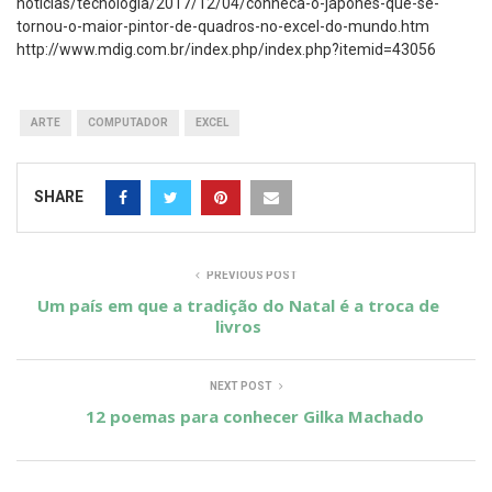
noticias/tecnologia/2017/12/04/conheca-o-japones-que-se-
tornou-o-maior-pintor-de-quadros-no-excel-do-mundo.htm
http://www.mdig.com.br/index.php/index.php?itemid=43056
ARTE
COMPUTADOR
EXCEL
SHARE
PREVIOUS POST
Um país em que a tradição do Natal é a troca de
livros
NEXT POST
12 poemas para conhecer Gilka Machado