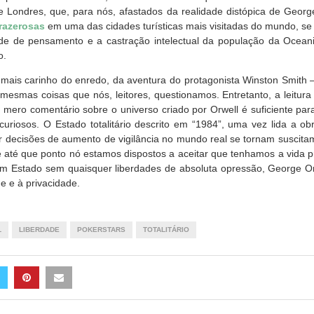
 Londres, que, para nós, afastados da realidade distópica de Georg
razerosas
em uma das cidades turísticas mais visitadas do mundo, s
ade de pensamento e a castração intelectual da população da Ocean
o.
mais carinho do enredo, da aventura do protagonista Winston Smith – 
mesmas coisas que nós, leitores, questionamos. Entretanto, a leitura 
mero comentário sobre o universo criado por Orwell é suficiente para 
uriosos. O Estado totalitário descrito em “1984”, uma vez lida a o
decisões de aumento de vigilância no mundo real se tornam suscitam
 e até que ponto nó estamos dispostos a aceitar que tenhamos a vida 
um Estado sem quaisquer liberdades de absoluta opressão, George O
e e à privacidade.
L
LIBERDADE
POKERSTARS
TOTALITÁRIO