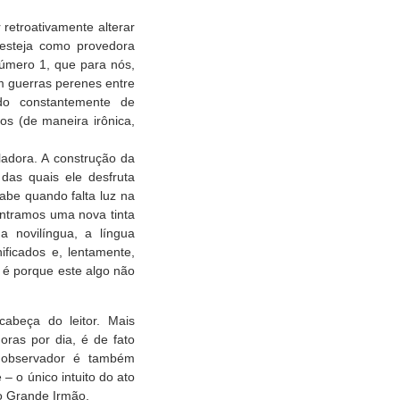
retroativamente alterar
 esteja como provedora
Número 1, que para nós,
m guerras perenes entre
do constantemente de
s (de maneira irônica,
adora. A construção da
das quais ele desfruta
Sabe quando falta luz na
contramos uma nova tinta
a novilíngua, a língua
ificados e, lentamente,
é porque este algo não
cabeça do leitor. Mais
oras por dia, é de fato
o observador é também
– o único intuito do ato
do Grande Irmão.