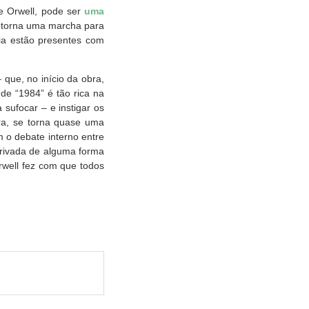
e Orwell, pode ser
uma
e torna uma marcha para
ia estão presentes com
que, no início da obra,
de “1984” é tão rica na
sufocar – e instigar os
bra, se torna quase uma
 o debate interno entre
privada de alguma forma
rwell fez com que todos