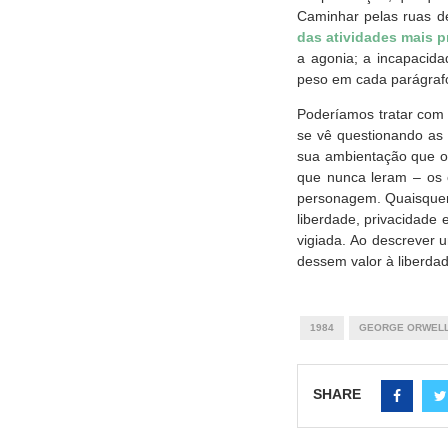
Caminhar pelas ruas de
das atividades mais p
a agonia; a incapacid
peso em cada parágraf
Poderíamos tratar com 
se vê questionando as 
sua ambientação que o 
que nunca leram – os c
personagem. Quaisquer 
liberdade, privacidade
vigiada. Ao descrever 
dessem valor à liberdad
1984
GEORGE ORWEL
SHARE