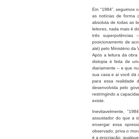
Em “1984”, seguimos o 
as notícias de forma 
absoluta de todas as b
leitores, nada mais é 
três superpotências
posicionamento de aco
até) pelo Ministério da
Após a leitura da obr
distopia é feita de u
diariamente – e que nun
sua casa e aí você dá o
para essa realidade d
desenvolvida pelo gove
restringindo a capaci
existe.
Inevitavelmente, “198
assustador do que a id
enxergar essa opress
observado, priva o mora
é a procriação; qualque