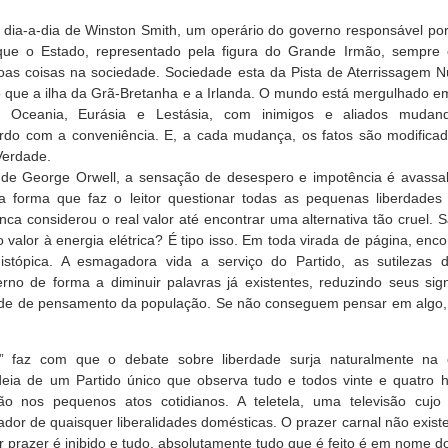
dia-a-dia de Winston Smith, um operário do governo responsável por 
que o Estado, representado pela figura do Grande Irmão, sempre
oas coisas na sociedade. Sociedade esta da Pista de Aterrissagem 
do que a ilha da Grã-Bretanha e a Irlanda. O mundo está mergulhado e
 – Oceania, Eurásia e Lestásia, com inimigos e aliados mudan
rdo com a conveniência. E, a cada mudança, os fatos são modificado
 Verdade.
a de George Orwell, a sensação de desespero e impotência é avassal
ma forma que faz o leitor questionar todas as pequenas liberdades 
ca considerou o real valor até encontrar uma alternativa tão cruel. 
 valor à energia elétrica? É tipo isso. Em toda virada de página, en
istópica. A esmagadora vida a serviço do Partido, as sutilezas d
rno de forma a diminuir palavras já existentes, reduzindo seus sign
dade de pensamento da população. Se não conseguem pensar em algo, 
4” faz com que o debate sobre liberdade surja naturalmente na 
eia de um Partido único que observa tudo e todos vinte e quatro h
ão nos pequenos atos cotidianos. A teletela, uma televisão cuj
dor de quaisquer liberalidades domésticas. O prazer carnal não existe 
r prazer é inibido e tudo, absolutamente tudo que é feito é em nome 