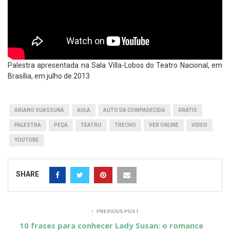
Palestra apresentada na Sala Villa-Lobos do Teatro Nacional, em
Brasília, em julho de 2013
ARIANO SUASSUNA
AULA
AUTO DA COMPADECIDA
GRÁTIS
PALESTRA
PEÇA
TEATRO
TRECHO
VER ONLINE
VIDEO
YOUTUBE
SHARE
PREVIOUS POST
10 frases para conhecer Lady Susan: o romance