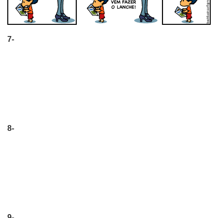
7-
8-
9-