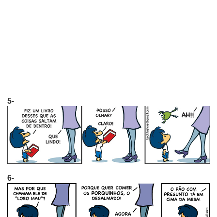
5-
6-