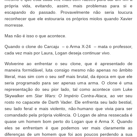
própria vida, evitando, assim, mais problemas para si e
escapando do passado. Provavelmente não seria loucura
reconhecer que ele estouraria os próprios miolos quando Xavier
morresse.
Mas não é isso o que acontece.
Quando o clone do Carcaju – o Arma X-24 – mata o professor,
cada vez mais por Laura, Logan deseja continuar vivo.
Wolverine ao enfrentar o seu clone, que é apresentado de
maneira formidável, luta consigo mesmo não apenas no âmbito
literal, mas sim com o seu
self
mais brutal, da época em que ele
seria programado para ser apenas uma arma. O clone é uma
representação do seu pior lado, tal como acontece com Luke
Skywalker em
Star Wars: O Império Contra-Ataca
,
ao ver seu
rosto no capacete de Darth Vader
.
Ele enfrenta seu lado bestial,
seu lado feral e mais violento, não-humano que vivia para ser
comandado pela própria violência. O Logan de alma ressecada é
quase um homem bom perto do Logan que é Arma X. Quando
eles se enfrentam é que podemos ver mais claramente as
diferenças de um homem que foi aos poucos perdendo a sua