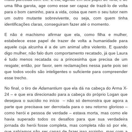
uma filha garota, age como esse ser capaz de trazê-lo de volta
para o bom caminho, para a vida, coisa que nem o seu tutor nem
um outro mutante sobrevivente, ou seja, com quem tinha
identificações claras, conseguiram fazer até o momento.
E não é machismo afirmar que ela, como filha e mulher,
estabelece esse papel de trazer de volta a humanidade para
aquele cuja alcunha é a de um animal
ultra
violento. E quando
digo mulher, não falo dum comportamento recatado, já que Laura
é tudo menos recatada ou a princesinha que precisa de um
resgate; então, por favor, sem reclamações nessa parte pois sei
que todos vocês são inteligentes o suficiente para compreender
esse trecho.
No final, o tiro de
Adamantium
que ela dá na cabeça do Arma X-
24 – e que era direcionado para a cabeça do próprio Logan que
desejava o suicídio no início – não só demonstra que agora a
parte que precisava ser derrotada para o seu retorno glorioso –
como herói e pessoa de verdade – estava morta, mas como ele
havia superado todos os desafios para que sua verdadeira
jornada do herói fosse completa, mas completa não só por ele,
que sabíamos não ser capaz de fazer isso sozinho, mas com a