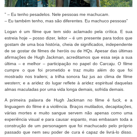
” – Eu tenho pesadelos. Nele pessoas me machucam.
– Eu também tenho, mas são diferentes. Eu machuco pessoas”
Logan é um filme que tem sido aclamado pela crítica. E sua
estreia hoje – posso dizer, leitor – é um presente para todos que
gostam de uma boa história, cheia de significados, independente
de se gostar de filmes de heróis ou de HQs. Apesar das últimas
afirmações de Hugh Jackman, acreditamos que essa seja a sua
última – e melhor – participação no papel do Carcaju. O filme
cumpre o que foi prometido e traz muito além do que foi
mostrado nos trailers; a trilha sonora faz jus ao clima de filme
western;
e a aridez do lugar reflete à aridez espiritual daquelas
almas maculadas por uma vida longa demais, sofrida demais.
A primeira palavra de Hugh Jackman no filme é f
uck
,
e a
linguagem do filme é a violência. Braços mutilados, decapitações,
várias mortes e muito sangue servem não apenas como uma
experiência visual e para causar espanto, mas embasam toda a
construção de um personagem que foi machucado pelo próprio
passado que nem seu poder de cura é capaz de livrá-lo disso.