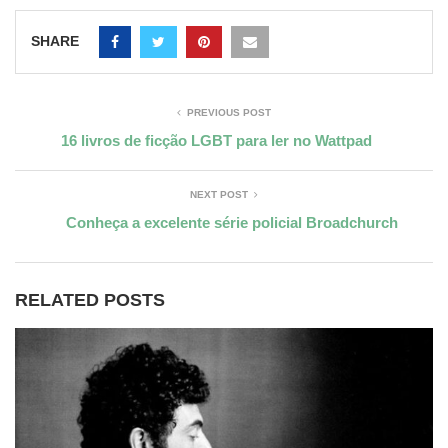
SHARE
PREVIOUS POST
16 livros de ficção LGBT para ler no Wattpad
NEXT POST
Conheça a excelente série policial Broadchurch
RELATED POSTS