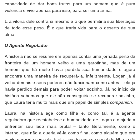
capacidade de dar bons frutos para um homem que é pura
violência e vive apenas para isso, para ser uma arma.
E a vitória dele contra si mesmo é o que permitiria sua libertação
de todo esse peso. É o que traria vida para o deserto de sua
alma.
O Agente Regulador
A história não se resume em apenas contar uma jornada perto da
fronteira de um homem velho e uma garotinha, mas de um
homem que há muito havia perdido sua humanidade e agora
encontra uma maneira de recuperá-la. Infelizmente, Logan já é
velho demais e seus poderes não funcionam como antes – ele já
havia perdido demais para poder voltar sozinho. Já no início da
história sabemos que ele não conseguiria se recuperar sozinho,
que Laura teria muito mais que um papel de simples
c
ompanion
.
Laura, na história age como filha e, como tal, é a agente
reguladora que reestabelece a humanidade de Logan e o ajuda a
enfrentar seu lado mais brutal – tanto literalmente, como o
interno, que não a queria vê-la como filha, como alguém que era
muito parecida com ele. E ela, agindo em seu papel de filha, e de