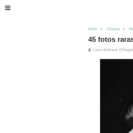
Artes
Cinema
No
45 fotos rara
Luisa Bertrami D'Angel