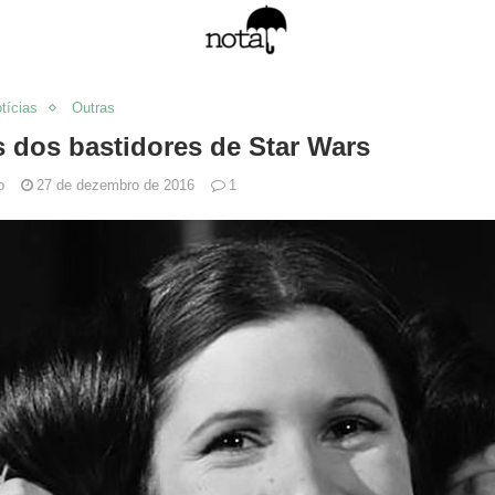
tícias
Outras
s dos bastidores de Star Wars
o
27 de dezembro de 2016
1