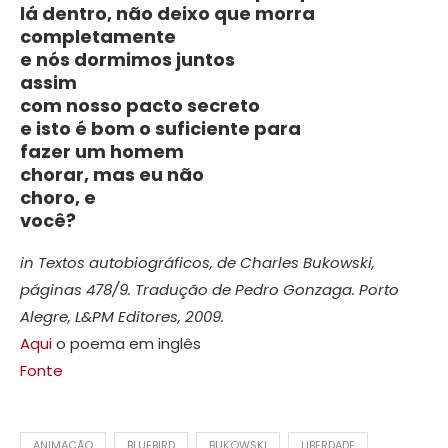
lá dentro, não deixo que morra
completamente
e nós dormimos juntos
assim
com nosso pacto secreto
e isto é bom o suficiente para
fazer um homem
chorar, mas eu não
choro, e
você?
in Textos autobiográficos, de Charles Bukowski,
páginas 478/9. Tradução de Pedro Gonzaga. Porto
Alegre, L&PM Editores, 2009.
Aqui
o poema em inglês
Fonte
ANIMAÇÃO
BLUEBIRD
BUKOWSKI
LIBERDADE