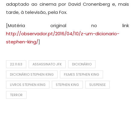
adaptado ao cinema por David Cronenberg e, mais
tarde, à televisão, pela Fox.
[Matéria original no link
http://observador.pt/2016/04/10/z-um-dicionario-
stephen-king/
]
22.11.63
ASSASSINATO JFK
DICIONÁRIO
DICIONÁRIO STEPHEN KING
FILMES STEPHEN KING
LIVROS STEPHEN KING
STEPHEN KING
SUSPENSE
TERROR