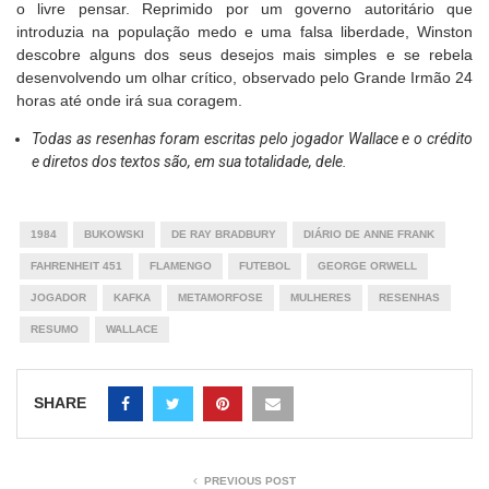
o livre pensar. Reprimido por um governo autoritário que
introduzia na população medo e uma falsa liberdade, Winston
descobre alguns dos seus desejos mais simples e se rebela
desenvolvendo um olhar crítico, observado pelo Grande Irmão 24
horas até onde irá sua coragem.
Todas as resenhas foram escritas pelo jogador Wallace e o crédito
e diretos dos textos são, em sua totalidade, dele.
1984
BUKOWSKI
DE RAY BRADBURY
DIÁRIO DE ANNE FRANK
FAHRENHEIT 451
FLAMENGO
FUTEBOL
GEORGE ORWELL
JOGADOR
KAFKA
METAMORFOSE
MULHERES
RESENHAS
RESUMO
WALLACE
SHARE
PREVIOUS POST