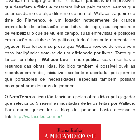
“avançar na vaga geometria” e traçar “paralelas do impossível”
que desafiam a física e costuram linhas pelo campo, vemos que
estamos diante de algo diferente do normal. Wallace, zagueiro do
time do Flamengo, é um jogador notadamente de grande
capacidade de articulação: sua leitura de jogo, sua capacidade
de verbalizar o que se viu em campo, suas entrevistas e posições
em relação ao clube e às políticas, tudo é bastante marcante no
jogador. Não foi com surpresa que Wallace revelou de onde vem
essa inteligência: trata-se de um aficionado por livros. Tanto que
lançou um blog –
Wallace Leu
– onde publica suas resenhas e
resumos das obras lidas. No blog também é possível ouvir as
resenhas em áudio, iniciativa excelente e acertada, pois permite
que portadores de necessidades especiais também possam
acompanhar as leituras do jogador.
O
NotaTerapia
ficou tão fascinado pelas obras lidas pelo jogador
que selecionou 5 resenhas inusitadas de livros feitas por Wallace.
Para quem quiser ler o blog do jogador, basta acessar o
link:
http://wallaceleu.com.br/