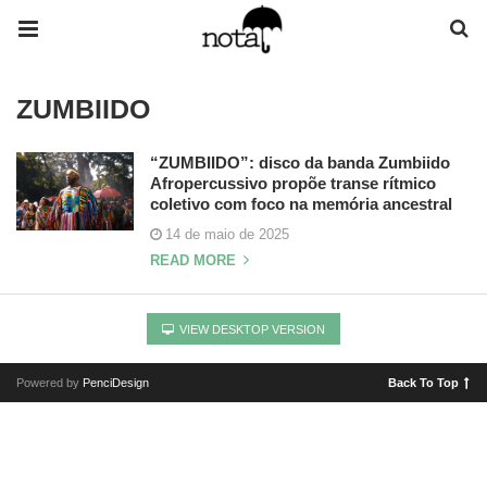
ZUMBIIDO
“ZUMBIIDO”: disco da banda Zumbiido
Afropercussivo propõe transe rítmico
coletivo com foco na memória ancestral
14 de maio de 2025
READ MORE
VIEW DESKTOP VERSION
Powered by
PenciDesign
Back To Top