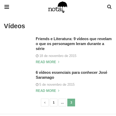
Vídeos
Friends e Literatura: 9 vídeos que revelam
o que os personagem leram durante a
série
18 de novembro de 2015
READ MORE
6 vídeos essenciais para conhecer José
Saramago
5 de novembro de 2015
READ MORE
1
…
3
N
a