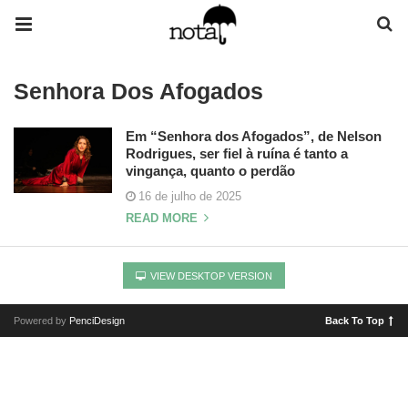
Senhora Dos Afogados
Em “Senhora dos Afogados”, de Nelson
Rodrigues, ser fiel à ruína é tanto a
vingança, quanto o perdão
16 de julho de 2025
READ MORE
VIEW DESKTOP VERSION
Powered by
PenciDesign
Back To Top