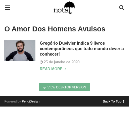
O Amor Dos Homens Avulsos
Gregório Duvivier indica 9 livros
contemporâneos que tudo mundo deveria
conhecer!
25 de janeiro de 2020
READ MORE
VIEW DESKTOP VERSION
Powered by
PenciDesign
Back To Top