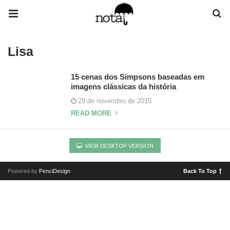
Lisa
15 cenas dos Simpsons baseadas em
imagens clássicas da história
29 de novembro de 2015
READ MORE
VIEW DESKTOP VERSION
Powered by
PenciDesign
Back To Top