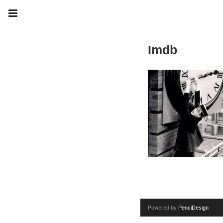
Imdb
Powered by
PenciDesign