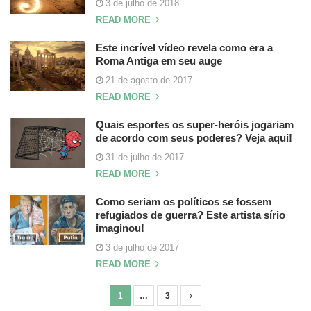
3 de julho de 2018
READ MORE
Este incrível vídeo revela como era a
Roma Antiga em seu auge
21 de agosto de 2017
READ MORE
Quais esportes os super-heróis jogariam
de acordo com seus poderes? Veja aqui!
31 de julho de 2017
READ MORE
Como seriam os políticos se fossem
refugiados de guerra? Este artista sírio
imaginou!
3 de julho de 2017
READ MORE
1
…
3
N