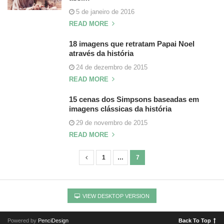
5 de janeiro de 2016
READ MORE
18 imagens que retratam Papai Noel
através da história
24 de dezembro de 2015
READ MORE
15 cenas dos Simpsons baseadas em
imagens clássicas da história
29 de novembro de 2015
READ MORE
1
…
7
N
a
v
VIEW DESKTOP VERSION
e
g
Powered by
PenciDesign
Back To Top