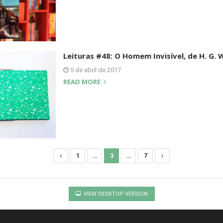
Leituras #48: O Homem Invisível, de H. G. W
5 de abril de 2017
READ MORE
1
…
3
…
7
VIEW DESKTOP VERSION