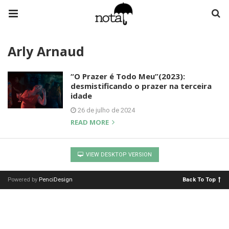
Arly Arnaud
“O Prazer é Todo Meu”(2023):
desmistificando o prazer na terceira
idade
26 de julho de 2024
READ MORE
VIEW DESKTOP VERSION
Powered by
PenciDesign
Back To Top