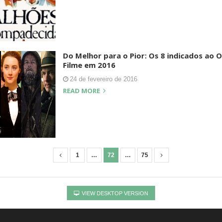
Do Melhor para o Pior: Os 8 indicados ao 
Filme em 2016
24 de fevereiro de 2016
READ MORE
1
…
72
…
75
VIEW DESKTOP VERSION