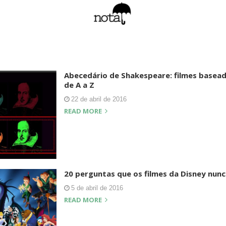
Abecedário de Shakespeare: filmes basea
de A a Z
22 de abril de 2016
READ MORE
20 perguntas que os filmes da Disney nun
5 de abril de 2016
READ MORE