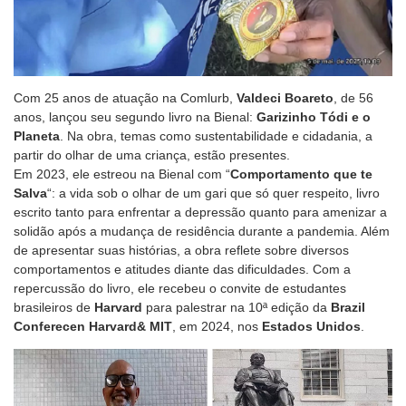
Com 25 anos de atuação na Comlurb,
Valdeci Boareto
, de 56
anos, lançou seu segundo livro na Bienal:
Garizinho Tódi e o
Planeta
. Na obra, temas como sustentabilidade e cidadania, a
partir do olhar de uma criança, estão presentes.
Em 2023, ele estreou na
Bienal
com “
Comportamento que te
Salva
“:
a vida sob o olhar de um gari que só quer respeito, livro
escrito tanto para enfrentar a depressão quanto para amenizar a
solidão após a mudança de residência durante a pandemia. Além
de apresentar suas histórias, a obra reflete sobre diversos
comportamentos e atitudes diante das dificuldades. Com a
repercussão do livro, ele recebeu o convite de estudantes
brasileiros de
Harvard
para palestrar na 10ª edição da
Brazil
Conferecen Harvard& MIT
, em 2024, nos
Estados Unidos
.