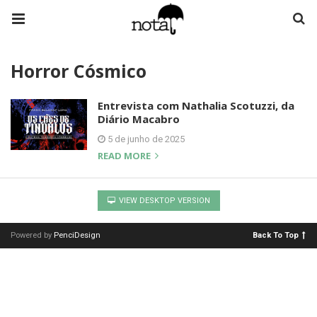
Horror Cósmico
Entrevista com Nathalia Scotuzzi, da
Diário Macabro
5 de junho de 2025
READ MORE
VIEW DESKTOP VERSION
Powered by
PenciDesign
Back To Top