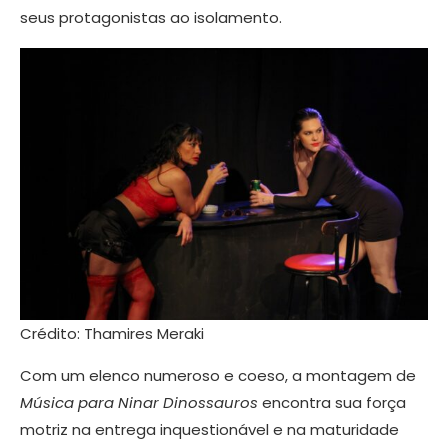
seus protagonistas ao isolamento.
Crédito: Thamires Meraki
Com um elenco numeroso e coeso, a montagem de
Música para Ninar Dinossauros
encontra sua força
motriz na entrega inquestionável e na maturidade